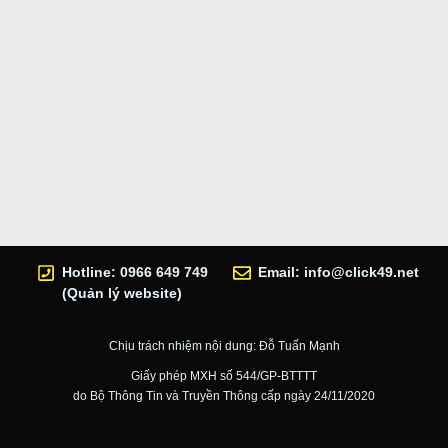
Hotline: 0966 649 749
Email:
info@click49.net
(Quản lý website)
Chịu trách nhiệm nội dung: Đỗ Tuấn Mạnh
Giấy phép MXH số 544/GP-BTTTT
do Bộ Thông Tin và Truyền Thông cấp ngày 24/11/2020