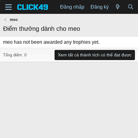
Đăng nhập
Đăng ký
meo
Điểm thưởng dành cho meo
meo has not been awarded any trophies yet.
Xem tất cả thành tích có thể đạt được
Tổng điểm: 0