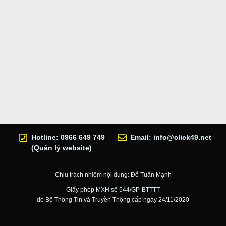
Hotline: 0966 649 749
Email:
info@click49.net
(Quản lý website)
Chịu trách nhiệm nội dung: Đỗ Tuấn Mạnh
Giấy phép MXH số 544/GP-BTTTT
do Bộ Thông Tin và Truyền Thông cấp ngày 24/11/2020