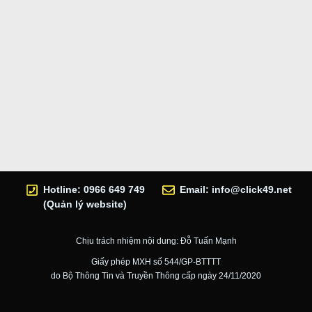
Hotline: 0966 649 749
Email:
info@click49.net
(Quản lý website)
Chịu trách nhiệm nội dung: Đỗ Tuấn Mạnh
Giấy phép MXH số 544/GP-BTTTT
do Bộ Thông Tin và Truyền Thông cấp ngày 24/11/2020