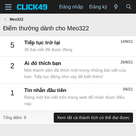
Đăng nhập
Đăng ký
Meo322
Điểm thưởng dành cho Meo322
14/9/21
Tiếp tục trở lại
5
30 bài viết đã được đăng.
26/8/21
Ai đó thích bạn
2
Một thành viên đã thích một trong những bài viết của
bạn. Tiếp tục đăng như vậy để biết thêm!
3/6/21
Tin nhắn đầu tiên
1
Đăng một bài viết trên trang web để nhận được điều
này.
Xem tất cả thành tích có thể đạt được
Tổng điểm: 8