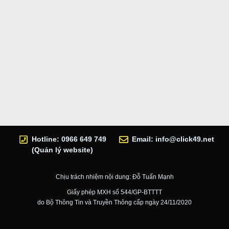
Hotline: 0966 649 749
Email:
info@click49.net
(Quản lý website)
Chịu trách nhiệm nội dung: Đỗ Tuấn Mạnh
Giấy phép MXH số 544/GP-BTTTT
do Bộ Thông Tin và Truyền Thông cấp ngày 24/11/2020