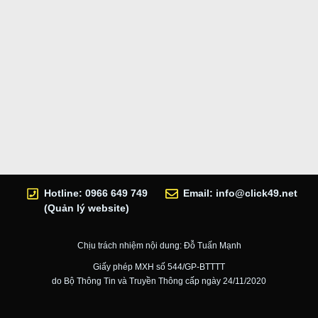
Hotline: 0966 649 749
Email:
info@click49.net
(Quản lý website)
Chịu trách nhiệm nội dung: Đỗ Tuấn Mạnh
Giấy phép MXH số 544/GP-BTTTT
do Bộ Thông Tin và Truyền Thông cấp ngày 24/11/2020