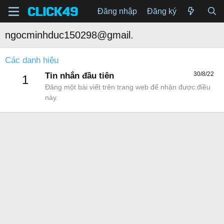
Đăng nhập
Đăng ký
ngocminhduc150298@gmail.
Các danh hiệu
30/8/22
Tin nhắn đầu tiên
1
Đăng một bài viết trên trang web để nhận được điều
này.