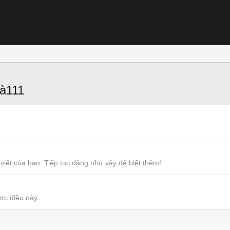
à111
viết của bạn. Tiếp tục đăng như vậy để biết thêm!
ợc điều này.