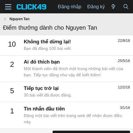
Đăng nhập
Đăng ký
Nguyen Tan
Điểm thưởng dành cho Nguyen Tan
22/9/16
Không thể dừng lại!
10
Bạn đã đăng 100 bài viết.
25/5/16
Ai đó thích bạn
2
Một thành viên đã thích một trong những bài viết của
bạn. Tiếp tục đăng như vậy để biết thêm!
12/2/16
Tiếp tục trở lại
5
30 bài viết đã được đăng.
3/1/16
Tin nhắn đầu tiên
1
Đăng một bài viết trên trang web để nhận được điều
này.