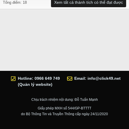
Xem tất cả thành tích có thể đạt được
Tổng điểm: 18
Hotline: 0966 649 749
Email:
info@click49.net
(Quản lý website)
Chịu trách nhiệm nội dung: Đỗ Tuấn Mạnh
Giấy phép MXH số 544/GP-BTTTT
do Bộ Thông Tin và Truyền Thông cấp ngày 24/11/2020