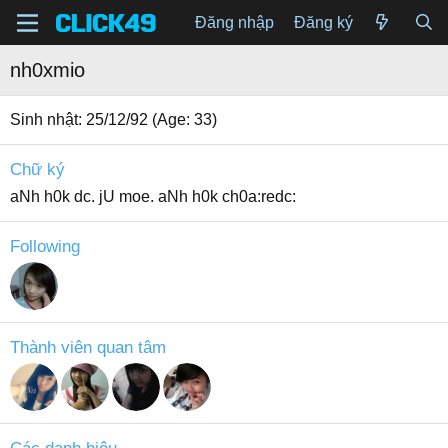
Đăng nhập
Đăng ký
nh0xmio
Sinh nhật
25/12/92 (Age: 33)
Chữ ký
aNh h0k dc. jU moe. aNh h0k ch0a:redc:
Following
Thành viên quan tâm