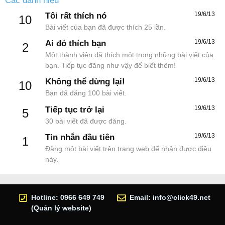
Các danh hiệu
19/6/13
Tôi rất thích nó
10
Bài viết của bạn đã được thích 25 lần.
19/6/13
Ai đó thích bạn
2
Một thành viên đã thích một trong những bài viết của
bạn. Tiếp tục đăng như vậy để biết thêm!
19/6/13
Không thể dừng lại!
10
Bạn đã đăng 100 bài viết.
19/6/13
Tiếp tục trở lại
5
30 bài viết đã được đăng.
19/6/13
Tin nhắn đầu tiên
1
Đăng một bài viết trên trang web để nhận được điều
này.
Hotline: 0966 649 749
Email:
info@click49.net
(Quản lý website)