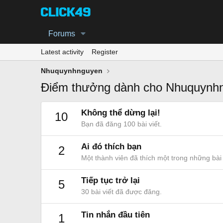
Forums
Latest activity
Register
Nhuquynhnguyen
Điểm thưởng dành cho Nhuquynh
Không thể dừng lại!
10
Bạn đã đăng 100 bài viết.
Ai đó thích bạn
2
Một thành viên đã thích một trong những bài 
Tiếp tục trở lại
5
30 bài viết đã được đăng.
Tin nhắn đầu tiên
1