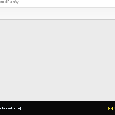
ợc điều này.
 lý website)