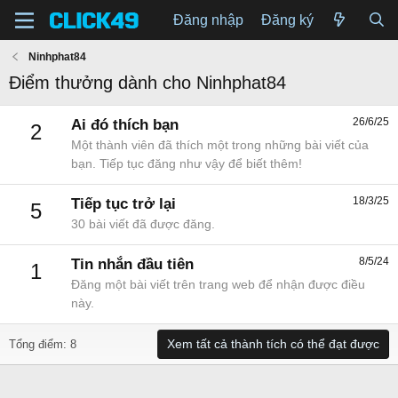
Đăng nhập
Đăng ký
Ninhphat84
Điểm thưởng dành cho Ninhphat84
26/6/25
Ai đó thích bạn
2
Một thành viên đã thích một trong những bài viết của
bạn. Tiếp tục đăng như vậy để biết thêm!
18/3/25
Tiếp tục trở lại
5
30 bài viết đã được đăng.
8/5/24
Tin nhắn đầu tiên
1
Đăng một bài viết trên trang web để nhận được điều
này.
Xem tất cả thành tích có thể đạt được
Tổng điểm: 8