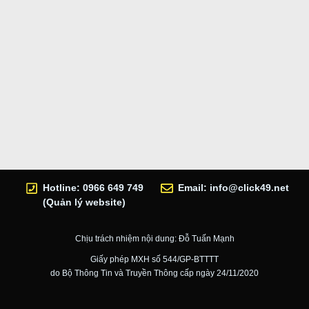
Hotline: 0966 649 749
Email:
info@click49.net
(Quản lý website)
Chịu trách nhiệm nội dung: Đỗ Tuấn Mạnh
Giấy phép MXH số 544/GP-BTTTT
do Bộ Thông Tin và Truyền Thông cấp ngày 24/11/2020