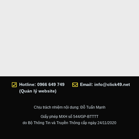
Hotline: 0966 649 749
Email:
info@click49.net
(Quản lý website)
Chịu trách nhiệm nội dung: Đỗ Tuấn Mạnh
Giấy phép MXH số 544/GP-BTTTT
do Bộ Thông Tin và Truyền Thông cấp ngày 24/11/2020