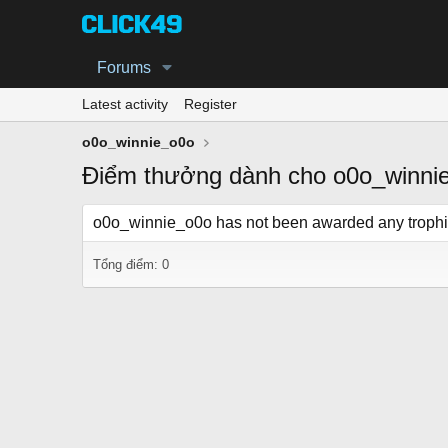
Forums
Latest activity
Register
o0o_winnie_o0o
Điểm thưởng dành cho o0o_winni
o0o_winnie_o0o has not been awarded any trophi
Tổng điểm: 0