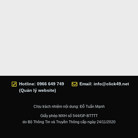
Hotline: 0966 649 749
Email:
info@click49.net
(Quản lý website)
Chịu trách nhiệm nội dung: Đỗ Tuấn Mạnh
Giấy phép MXH số 544/GP-BTTTT
do Bộ Thông Tin và Truyền Thông cấp ngày 24/11/2020