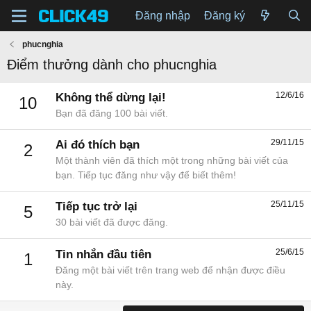
Đăng nhập
Đăng ký
phucnghia
Điểm thưởng dành cho phucnghia
12/6/16
Không thể dừng lại!
10
Bạn đã đăng 100 bài viết.
29/11/15
Ai đó thích bạn
2
Một thành viên đã thích một trong những bài viết của
bạn. Tiếp tục đăng như vậy để biết thêm!
25/11/15
Tiếp tục trở lại
5
30 bài viết đã được đăng.
25/6/15
Tin nhắn đầu tiên
1
Đăng một bài viết trên trang web để nhận được điều
này.