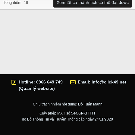
Xem tất cả thành tích có thể đạt được
Tổng điểm: 18
Hotline: 0966 649 749
Email:
info@click49.net
(Quản lý website)
Chịu trách nhiệm nội dung: Đỗ Tuấn Mạnh
Giấy phép MXH số 544/GP-BTTTT
do Bộ Thông Tin và Truyền Thông cấp ngày 24/11/2020