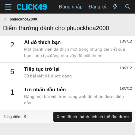
Đăng nhập
Đăng ký
phuockhoa2000
Điểm thưởng dành cho phuockhoa2000
18/7/12
Ai đó thích bạn
2
Một thành viên đã thích một trong những bài viết của
bạn. Tiếp tục đăng như vậy để biết thêm!
18/7/12
Tiếp tục trở lại
5
30 bài viết đã được đăng.
18/7/12
Tin nhắn đầu tiên
1
Đăng một bài viết trên trang web để nhận được điều
này.
Xem tất cả thành tích có thể đạt được
Tổng điểm: 8