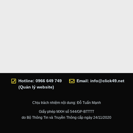
Hotline: 0966 649 749
Email:
info@click49.net
(Quản lý website)
Chịu trách nhiệm nội dung: Đỗ Tuấn Mạnh
Giấy phép MXH số 544/GP-BTTTT
do Bộ Thông Tin và Truyền Thông cấp ngày 24/11/2020