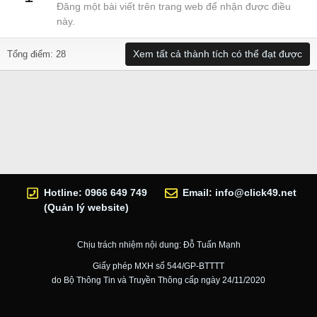
Đăng một bài viết trên trang web để nhận được điều
này.
Xem tất cả thành tích có thể đạt được
Tổng điểm: 28
Hotline: 0966 649 749
Email:
info@click49.net
(Quản lý website)
Chịu trách nhiệm nội dung: Đỗ Tuấn Mạnh
Giấy phép MXH số 544/GP-BTTTT
do Bộ Thông Tin và Truyền Thông cấp ngày 24/11/2020