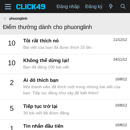
Đăng nhập
Đăng ký
phuonglinh
Điểm thưởng dành cho phuonglinh
11/12/12
Tôi rất thích nó
10
Bài viết của bạn đã được thích 25 lần.
24/11/12
Không thể dừng lại!
10
Bạn đã đăng 100 bài viết.
10/8/12
Ai đó thích bạn
2
Một thành viên đã thích một trong những bài viết của
bạn. Tiếp tục đăng như vậy để biết thêm!
10/8/12
Tiếp tục trở lại
5
30 bài viết đã được đăng.
10/8/12
Tin nhắn đầu tiên
1