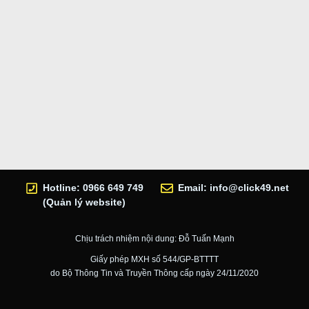
Hotline: 0966 649 749
Email:
info@click49.net
(Quản lý website)
Chịu trách nhiệm nội dung: Đỗ Tuấn Mạnh
Giấy phép MXH số 544/GP-BTTTT
do Bộ Thông Tin và Truyền Thông cấp ngày 24/11/2020