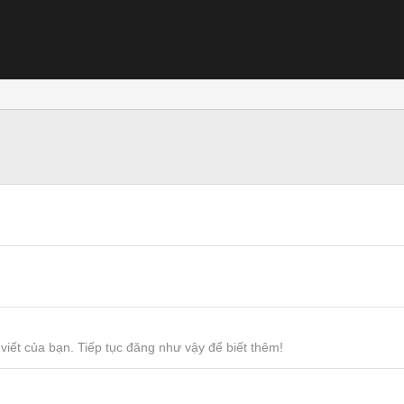
viết của bạn. Tiếp tục đăng như vậy để biết thêm!