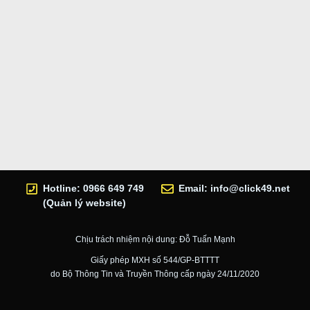
Hotline: 0966 649 749
Email:
info@click49.net
(Quản lý website)
Chịu trách nhiệm nội dung: Đỗ Tuấn Mạnh
Giấy phép MXH số 544/GP-BTTTT
do Bộ Thông Tin và Truyền Thông cấp ngày 24/11/2020