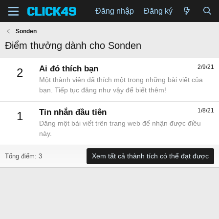
Đăng nhập
Đăng ký
Sonden
Điểm thưởng dành cho Sonden
2/9/21
Ai đó thích bạn
2
Một thành viên đã thích một trong những bài viết của
bạn. Tiếp tục đăng như vậy để biết thêm!
1/8/21
Tin nhắn đầu tiên
1
Đăng một bài viết trên trang web để nhận được điều
này.
Xem tất cả thành tích có thể đạt được
Tổng điểm: 3