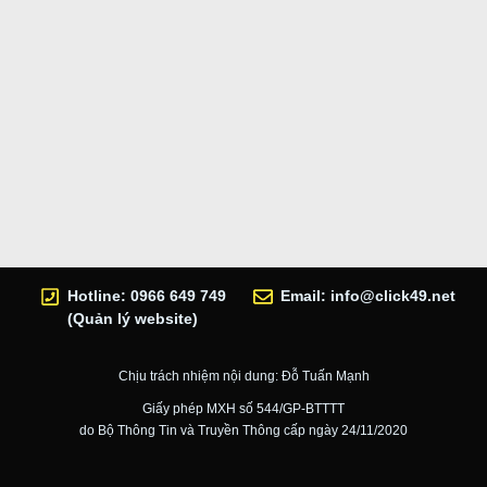
Hotline: 0966 649 749
Email:
info@click49.net
(Quản lý website)
Chịu trách nhiệm nội dung: Đỗ Tuấn Mạnh
Giấy phép MXH số 544/GP-BTTTT
do Bộ Thông Tin và Truyền Thông cấp ngày 24/11/2020