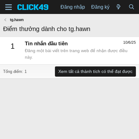
Đăng nhập
Đăng ký
tg.hawn
Điểm thưởng dành cho tg.hawn
10/6/25
Tin nhắn đầu tiên
1
Đăng một bài viết trên trang web để nhận được điều
này.
Xem tất cả thành tích có thể đạt được
Tổng điểm: 1