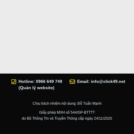
Hotline: 0966 649 749
Email:
info@click49.net
(Quản lý website)
Chịu trách nhiệm nội dung: Đỗ Tuấn Mạnh
Giấy phép MXH số 544/GP-BTTTT
do Bộ Thông Tin và Truyền Thông cấp ngày 24/11/2020