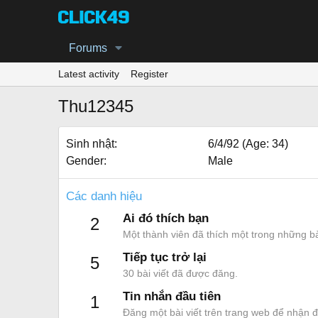
Forums
Latest activity
Register
Thu12345
Sinh nhật
6/4/92 (Age: 34)
Gender
Male
Các danh hiệu
Ai đó thích bạn
2
Một thành viên đã thích một trong những bà
Tiếp tục trở lại
5
30 bài viết đã được đăng.
Tin nhắn đầu tiên
1
Đăng một bài viết trên trang web để nhận 