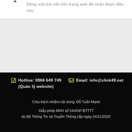
Đăng một bài viết trên trang web để nhận được điều
này.
Hotline: 0966 649 749
Email:
info@click49.net
(Quản lý website)
Chịu trách nhiệm nội dung: Đỗ Tuấn Mạnh
Giấy phép MXH số 544/GP-BTTTT
do Bộ Thông Tin và Truyền Thông cấp ngày 24/11/2020