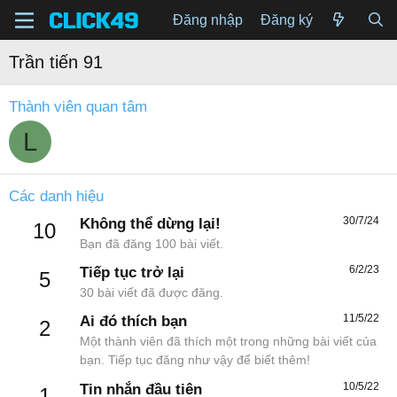
Đăng nhập
Đăng ký
Trần tiến 91
Thành viên quan tâm
L
Các danh hiệu
30/7/24
Không thể dừng lại!
10
Bạn đã đăng 100 bài viết.
6/2/23
Tiếp tục trở lại
5
30 bài viết đã được đăng.
11/5/22
Ai đó thích bạn
2
Một thành viên đã thích một trong những bài viết của
bạn. Tiếp tục đăng như vậy để biết thêm!
10/5/22
Tin nhắn đầu tiên
1