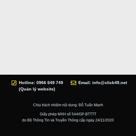
Hotline: 0966 649 749
Email:
info@click49.net
(Quản lý website)
Chịu trách nhiệm nội dung: Đỗ Tuấn Mạnh
Giấy phép MXH số 544/GP-BTTTT
do Bộ Thông Tin và Truyền Thông cấp ngày 24/11/2020