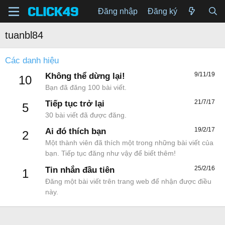
Đăng nhập
Đăng ký
tuanbl84
Các danh hiệu
9/11/19
Không thể dừng lại!
10
Bạn đã đăng 100 bài viết.
21/7/17
Tiếp tục trở lại
5
30 bài viết đã được đăng.
19/2/17
Ai đó thích bạn
2
Một thành viên đã thích một trong những bài viết của
bạn. Tiếp tục đăng như vậy để biết thêm!
25/2/16
Tin nhắn đầu tiên
1
Đăng một bài viết trên trang web để nhận được điều
này.