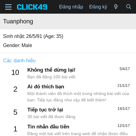
Đăng nhập
Đăng ký
Tuanphong
Sinh nhật
26/5/91 (Age: 35)
Gender
Male
Các danh hiệu
5/4/17
Không thể dừng lại!
10
Bạn đã đăng 100 bài viết.
21/1/17
Ai đó thích bạn
2
Một thành viên đã thích một trong những bài viết của
bạn. Tiếp tục đăng như vậy để biết thêm!
14/1/17
Tiếp tục trở lại
5
30 bài viết đã được đăng.
12/1/17
Tin nhắn đầu tiên
1
Đăng một bài viết trên trang web để nhận được điều