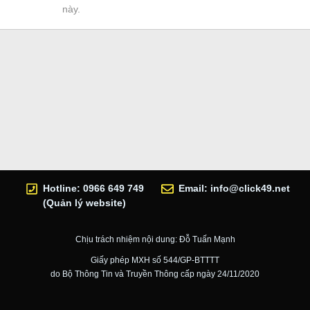
này.
Hotline: 0966 649 749
Email:
info@click49.net
(Quản lý website)
Chịu trách nhiệm nội dung: Đỗ Tuấn Mạnh
Giấy phép MXH số 544/GP-BTTTT
do Bộ Thông Tin và Truyền Thông cấp ngày 24/11/2020