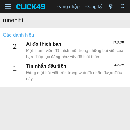
Đăng nhập
Đăng ký
tunehihi
Các danh hiệu
17/8/25
Ai đó thích bạn
2
Một thành viên đã thích một trong những bài viết của
bạn. Tiếp tục đăng như vậy để biết thêm!
4/8/25
Tin nhắn đầu tiên
1
Đăng một bài viết trên trang web để nhận được điều
này.