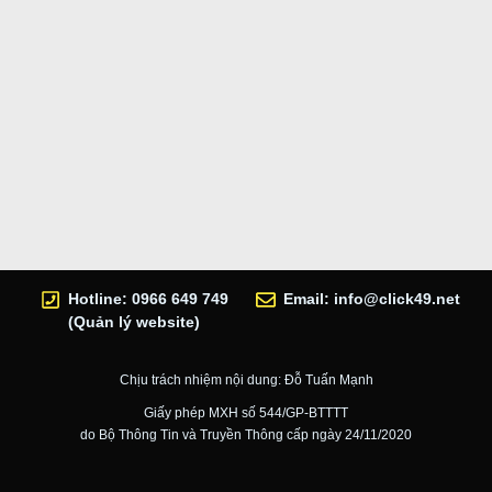
Hotline: 0966 649 749
Email:
info@click49.net
(Quản lý website)
Chịu trách nhiệm nội dung: Đỗ Tuấn Mạnh
Giấy phép MXH số 544/GP-BTTTT
do Bộ Thông Tin và Truyền Thông cấp ngày 24/11/2020