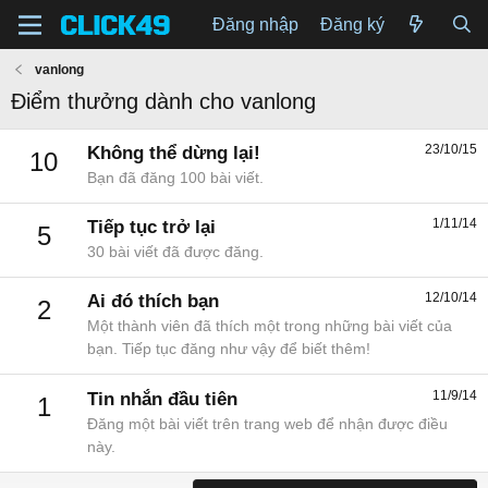
Đăng nhập
Đăng ký
vanlong
Điểm thưởng dành cho vanlong
23/10/15
Không thể dừng lại!
10
Bạn đã đăng 100 bài viết.
1/11/14
Tiếp tục trở lại
5
30 bài viết đã được đăng.
12/10/14
Ai đó thích bạn
2
Một thành viên đã thích một trong những bài viết của
bạn. Tiếp tục đăng như vậy để biết thêm!
11/9/14
Tin nhắn đầu tiên
1
Đăng một bài viết trên trang web để nhận được điều
này.