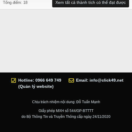
Xem tất cả thành tích có thể đạt được
Tổng điểm: 18
Hotline: 0966 649 749
Email:
info@click49.net
(Quản lý website)
Chịu trách nhiệm nội dung: Đỗ Tuấn Mạnh
Giấy phép MXH số 544/GP-BTTTT
do Bộ Thông Tin và Truyền Thông cấp ngày 24/11/2020