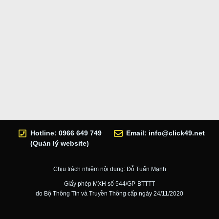
Hotline: 0966 649 749
Email:
info@click49.net
(Quản lý website)
Chịu trách nhiệm nội dung: Đỗ Tuấn Mạnh
Giấy phép MXH số 544/GP-BTTTT
do Bộ Thông Tin và Truyền Thông cấp ngày 24/11/2020