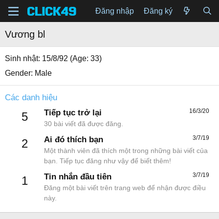
Đăng nhập
Đăng ký
Vương bl
Sinh nhật
15/8/92 (Age: 33)
Gender
Male
Các danh hiệu
16/3/20
Tiếp tục trở lại
5
30 bài viết đã được đăng.
3/7/19
Ai đó thích bạn
2
Một thành viên đã thích một trong những bài viết của
bạn. Tiếp tục đăng như vậy để biết thêm!
3/7/19
Tin nhắn đầu tiên
1
Đăng một bài viết trên trang web để nhận được điều
này.