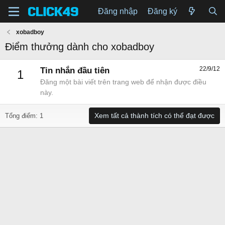
Đăng nhập
Đăng ký
xobadboy
Điểm thưởng dành cho xobadboy
22/9/12
Tin nhắn đầu tiên
1
Đăng một bài viết trên trang web để nhận được điều
này.
Xem tất cả thành tích có thể đạt được
Tổng điểm: 1