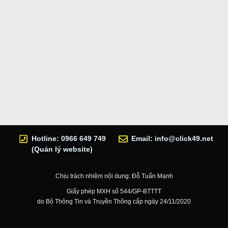
Hotline: 0966 649 749
Email:
info@click49.net
(Quản lý website)
Chịu trách nhiệm nội dung: Đỗ Tuấn Mạnh
Giấy phép MXH số 544/GP-BTTTT
do Bộ Thông Tin và Truyền Thông cấp ngày 24/11/2020