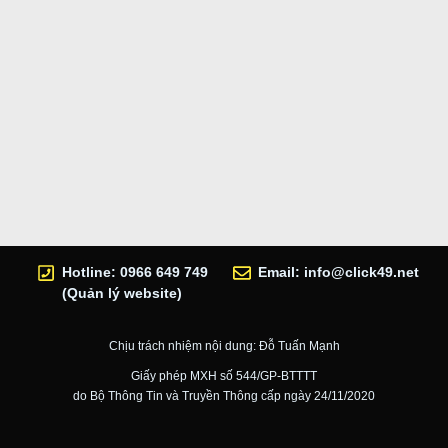
Hotline: 0966 649 749
Email:
info@click49.net
(Quản lý website)
Chịu trách nhiệm nội dung: Đỗ Tuấn Mạnh
Giấy phép MXH số 544/GP-BTTTT
do Bộ Thông Tin và Truyền Thông cấp ngày 24/11/2020