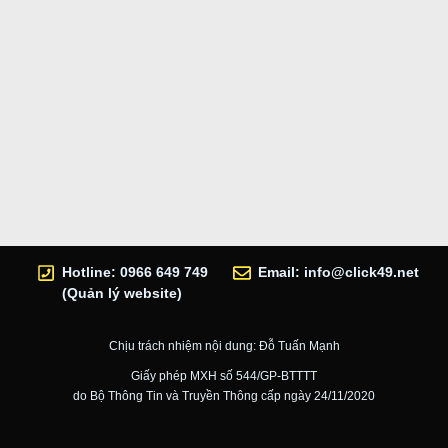
Hotline: 0966 649 749
Email:
info@click49.net
(Quản lý website)
Chịu trách nhiệm nội dung: Đỗ Tuấn Mạnh
Giấy phép MXH số 544/GP-BTTTT
do Bộ Thông Tin và Truyền Thông cấp ngày 24/11/2020