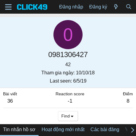
Đăng nhập
Đăng ký
0
0981306427
42
Tham gia ngày
10/10/18
Last seen
6/5/19
Bài viết
Reaction score
Điểm
36
-1
8
Find
Tin nhắn hồ sơ
Hoạt động mới nhất
Các bài đăng
Về tô