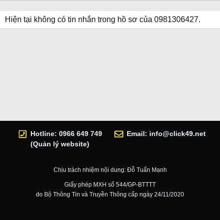
Hiện tại không có tin nhắn trong hồ sơ của 0981306427.
Hotline: 0966 649 749
Email:
info@click49.net
(Quản lý website)
Chịu trách nhiệm nội dung: Đỗ Tuấn Mạnh
Giấy phép MXH số 544/GP-BTTTT
do Bộ Thông Tin và Truyền Thông cấp ngày 24/11/2020