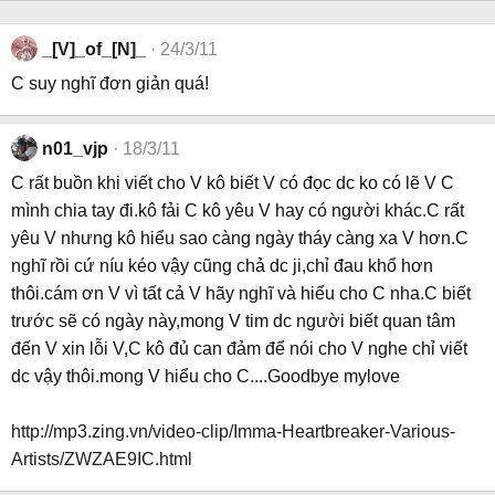
_[V]_of_[N]_
24/3/11
C suy nghĩ đơn giản quá!
n01_vjp
18/3/11
C rất buồn khi viết cho V kô biết V có đọc dc ko có lẽ V C
mình chia tay đi.kô fải C kô yêu V hay có người khác.C rất
yêu V nhưng kô hiểu sao càng ngày tháy càng xa V hơn.C
nghĩ rồi cứ níu kéo vậy cũng chả dc ji,chỉ đau khổ hơn
thôi.cám ơn V vì tất cả V hãy nghĩ và hiểu cho C nha.C biết
trước sẽ có ngày này,mong V tim dc người biết quan tâm
đến V xin lỗi V,C kô đủ can đảm để nói cho V nghe chỉ viết
dc vậy thôi.mong V hiểu cho C....Goodbye mylove
http://mp3.zing.vn/video-clip/Imma-Heartbreaker-Various-
Artists/ZWZAE9IC.html