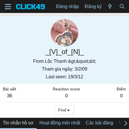
Đăng nhập
Đăng ký
_[V]_of_[N]_
From
Lộc Thanh &gt;&quot;&lt;
Tham gia ngày
3/2/09
Last seen
19/3/12
Bài viết
Reaction score
Điểm
36
0
0
Find
Tin nhắn hồ sơ
Hoạt động mới nhất
Các bài đăng
Về tô