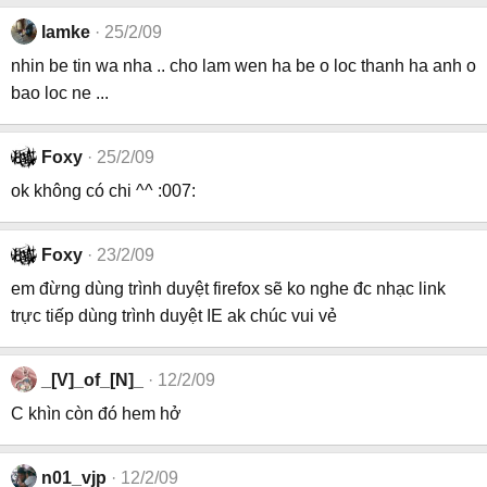
lamke
25/2/09
nhin be tin wa nha .. cho lam wen ha be o loc thanh ha anh o
bao loc ne ...
Foxy
25/2/09
ok không có chi ^^ :007:
Foxy
23/2/09
em đừng dùng trình duyệt firefox sẽ ko nghe đc nhạc link
trực tiếp dùng trình duyệt IE ak chúc vui vẻ
_[V]_of_[N]_
12/2/09
C khìn còn đó hem hở
n01_vjp
12/2/09