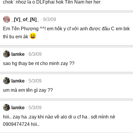
chok` nhoz la o DLFphai hok Tên Nam her her
_[V]_of_[N]_
9/3/09
Em Tên Phượng ^^! em hôk y cf với anh được đâu C em bik
thì tiu em ák
lamke
6/3/09
sao hg thay be nt cho minh zay ??
lamke
5/3/09
um mà em tên gì zay ??
lamke
5/3/09
hiii.. zay ha .zay khi nào về alo di u cf ha . sdt mình nè
0909474724 hiii..