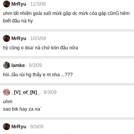
MrRyu
11/3/09
uhm tất nhiên goài sa0 mừk gặp dc mừk cóa gặp cũnG hẻm
biết đâu nà hy
MrRyu
10/3/09
hỳ cũng o doa' nà chứ kòn đâu nữa
lamke
9/3/09
hiii..lâu rùi hg thấy e nt nha ...???
_[V]_of_[N]_
9/3/09
uhm
sao bik hay za na`
MrRyu
9/3/09