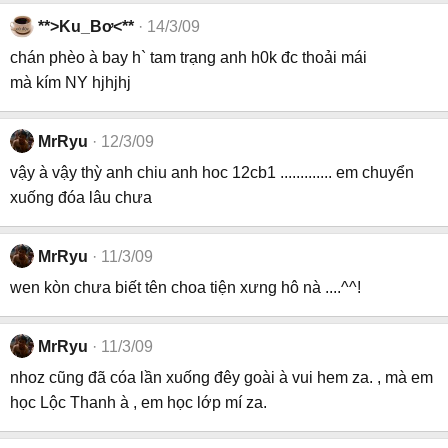
**>Ku_Bơ<**
14/3/09
chán phèo à bay h` tam trạng anh h0k đc thoải mái
mà kím NY hjhjhj
MrRyu
12/3/09
vậy à vậy thỳ anh chiu anh hoc 12cb1 ............. em chuyển
xuống đóa lâu chưa
MrRyu
11/3/09
wen kòn chưa biết tên choa tiện xưng hô nà ....^^!
MrRyu
11/3/09
nhoz cũng đã cóa lần xuống đêy goài à vui hem za. , mà em
học Lộc Thanh à , em học lớp mí za.