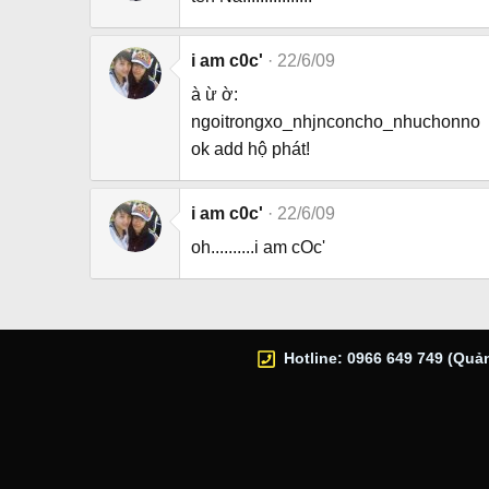
i am c0c'
22/6/09
à ừ ờ:
ngoitrongxo_nhjnconcho_nhuchonno
ok add hộ phát!
i am c0c'
22/6/09
oh..........i am cOc'
Hotline: 0966 649 749 (Quản