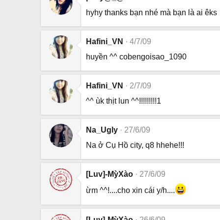
hyhy thanks bạn nhé mà bạn là ai êks
Hafini_VN
4/7/09
huyền ^^ cobengoisao_1090
Hafini_VN
2/7/09
^^ ùk thịt lun ^^!!!!!!!!!1
Na_Ugly
27/6/09
Na ở Cụ Hồ city, q8 hhehe!!!
[Luv]-MỳXào
27/6/09
ừm ^^!....cho xin cái y/h....
[Luv]-MỳXào
26/6/09