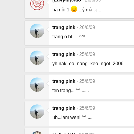
hà nội 1
....ý mà :-j...
trang pink
26/6/09
trang o bl..... ^^!..........
trang pink
25/6/09
yh nak` co_nang_keo_ngot_2006
trang pink
25/6/09
ten trang... ^^.......
trang pink
25/6/09
uh...lam wen! ^^.....