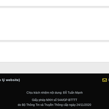
 lý website)
Chịu trách nhiệm nội dung: Đỗ Tuấn Mạnh
Giấy phép MXH số 544/GP-BTTTT
do Bộ Thông Tin và Truyền Thông cấp ngày 24/11/2020