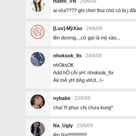
Hafini_VN
25/6/09
ai rứa???? ghi chơi thui chứ có bị j đâ
[Luv]-MỳXào
24/6/09
tên dương....cứ gọi là mỳ xào...
nhoksok_9x
24/6/09
nhOksOK
Add hỘ cÁi yH: nhoksok_9x
Àk mÀ yH dAg vIrUt...!~
nybabe
23/6/09
chai`!!! phục chị chưa kung*
Na_Ugly
23/6/09
tên Na!!!!!!!!!!!!!!!!