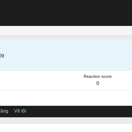
09
Reaction score
0
đăng
Về tôi