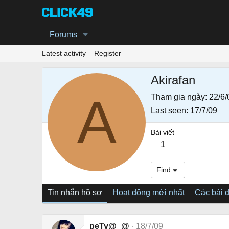
Forums
Latest activity
Register
Akirafan
A
Tham gia ngày
22/6/
Last seen
17/7/09
Bài viết
1
Find
Tin nhắn hồ sơ
Hoạt động mới nhất
Các bài 
peTy@_@
18/7/09