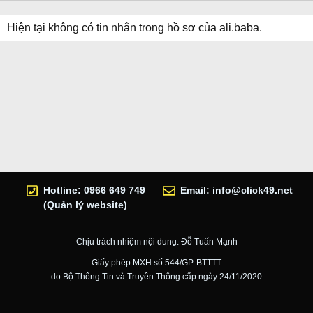
Hiện tại không có tin nhắn trong hồ sơ của ali.baba.
Hotline: 0966 649 749
Email:
info@click49.net
(Quản lý website)
Chịu trách nhiệm nội dung: Đỗ Tuấn Mạnh
Giấy phép MXH số 544/GP-BTTTT
do Bộ Thông Tin và Truyền Thông cấp ngày 24/11/2020