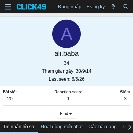
Đăng nhập
Đăng ký
A
ali.baba
34
Tham gia ngày
30/9/14
Last seen
6/6/26
Bài viết
Reaction score
Điểm
20
1
3
Find
Tin nhắn hồ sơ
Hoạt động mới nhất
Các bài đăng
Về tô