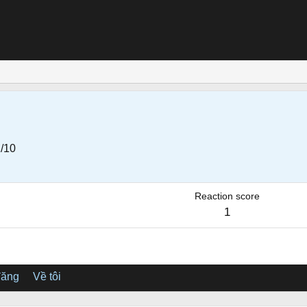
/10
Reaction score
1
đăng
Về tôi