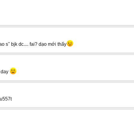
ao s'' bjk dc.... fai? dạo mới thấy
m day
eu557t