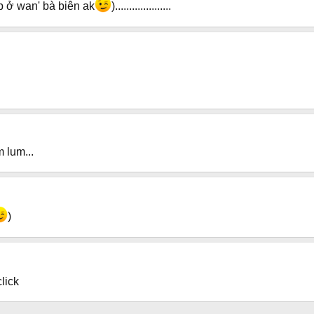
 gặp ở wan' bà biên ak
)....................
 lum...
)
click