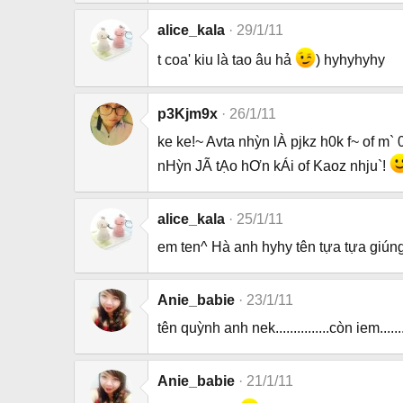
alice_kala
29/1/11
t coa' kiu là tao âu hả
) hyhyhyhy
p3Kjm9x
26/1/11
ke ke!~ Avta nhỳn lÀ pjkz h0k f~ of m` 0
nHỳn JÃ tẠo hƠn kÁi of Kaoz nhju`!
alice_kala
25/1/11
em ten^ Hà anh hyhy tên tựa tựa giú
Anie_babie
23/1/11
tên quỳnh anh nek...............còn iem....
Anie_babie
21/1/11