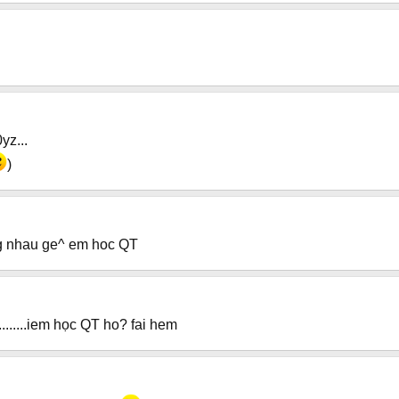
yz...
)
ng nhau ge^ em hoc QT
..........iem học QT ho? fai hem