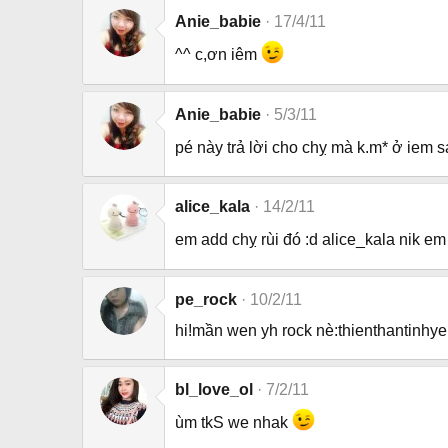
Anie_babie
17/4/11
^^ c,ơn iêm
Anie_babie
5/3/11
pé này trả lời cho chỵ mà k.m* ở iem s
alice_kala
14/2/11
em add chỵ rùi đó :d alice_kala nik e
pe_rock
10/2/11
hi!mần wen yh rock nè:thienthantinhy
bl_love_ol
7/2/11
ùm tkS we nhak