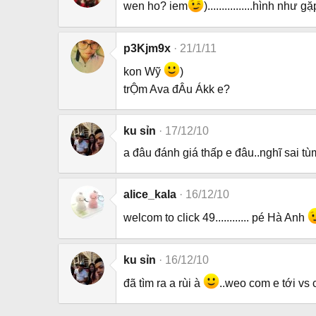
wen ho? iem
)................hình như
p3Kjm9x
21/1/11
kon Wỹ
)
trỘm Ava đÂu Ákk e?
ku sỉn
17/12/10
a đâu đánh giá thấp e đâu..nghĩ sai tùm
alice_kala
16/12/10
welcom to click 49............ pé Hà Anh
ku sỉn
16/12/10
đã tìm ra a rùi à
..weo com e tới vs 