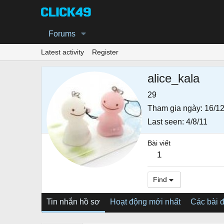
Forums
Latest activity
Register
alice_kala
29
Tham gia ngày
16/12
Last seen
4/8/11
Bài viết
1
Find
Tin nhắn hồ sơ
Hoạt động mới nhất
Các bài 