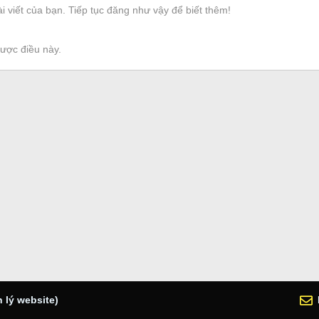
i viết của bạn. Tiếp tục đăng như vậy để biết thêm!
được điều này.
 lý website)