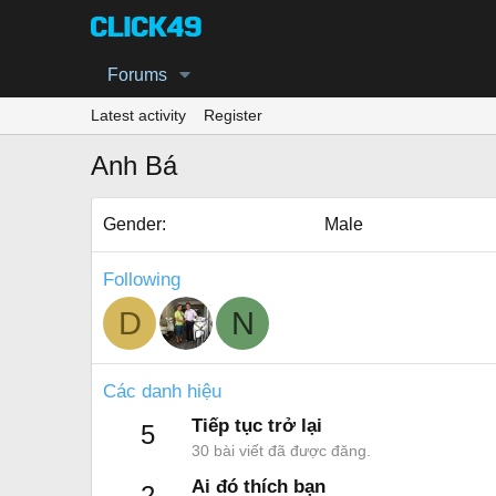
Forums
Latest activity
Register
Anh Bá
Gender
Male
Following
D
N
Các danh hiệu
Tiếp tục trở lại
5
30 bài viết đã được đăng.
Ai đó thích bạn
2