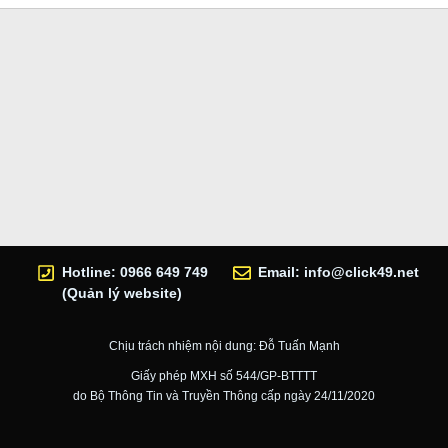
Hotline: 0966 649 749
Email:
info@click49.net
(Quản lý website)
Chịu trách nhiệm nội dung: Đỗ Tuấn Mạnh
Giấy phép MXH số 544/GP-BTTTT
do Bộ Thông Tin và Truyền Thông cấp ngày 24/11/2020