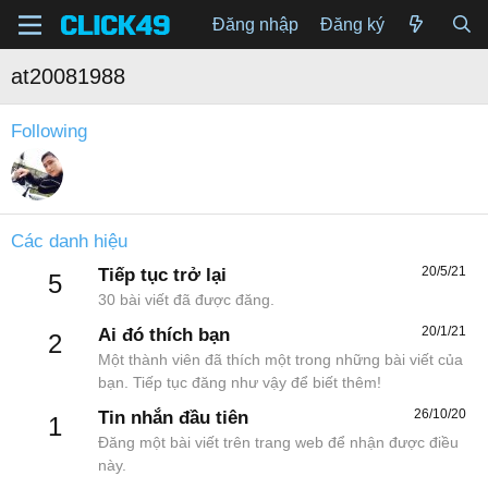
Đăng nhập
Đăng ký
at20081988
Following
Các danh hiệu
20/5/21
Tiếp tục trở lại
5
30 bài viết đã được đăng.
20/1/21
Ai đó thích bạn
2
Một thành viên đã thích một trong những bài viết của
bạn. Tiếp tục đăng như vậy để biết thêm!
26/10/20
Tin nhắn đầu tiên
1
Đăng một bài viết trên trang web để nhận được điều
này.