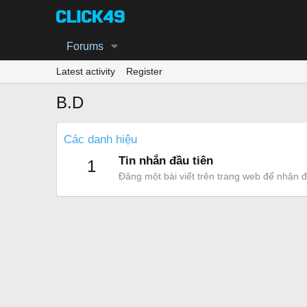
Forums
Latest activity
Register
B.D
Các danh hiệu
Tin nhắn đầu tiên
1
Đăng một bài viết trên trang web để nhận 