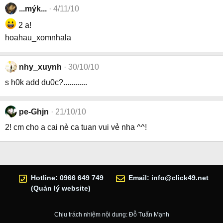
...mýk...
4/11/10
2 a!
hoahau_xomnhala
nhy_xuynh
30/10/10
s h0k add du0c?............
pe-Ghjn
21/10/10
2! cm cho a cai nè ca tuan vui vẻ nha ^^!
Hotline: 0966 649 749
Email:
info@click49.net
(Quản lý website)
Chịu trách nhiệm nội dung: Đỗ Tuấn Mạnh