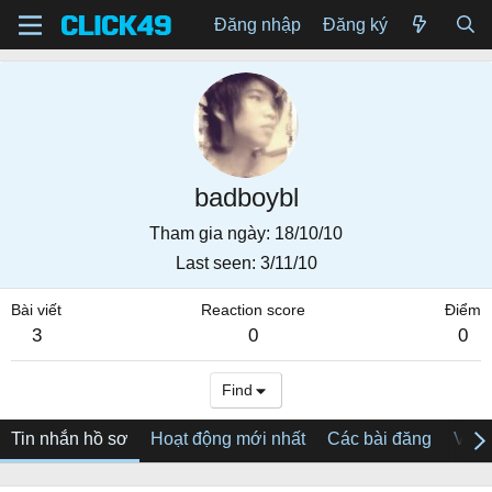
Đăng nhập
Đăng ký
badboybl
Tham gia ngày
18/10/10
Last seen
3/11/10
Bài viết
Reaction score
Điểm
3
0
0
Find
Tin nhắn hồ sơ
Hoạt động mới nhất
Các bài đăng
Về tô