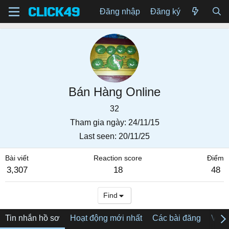
Đăng nhập
Đăng ký
Bán Hàng Online
32
Tham gia ngày
24/11/15
Last seen
20/11/25
Bài viết
Reaction score
Điểm
3,307
18
48
Find
Tin nhắn hồ sơ
Hoạt động mới nhất
Các bài đăng
Về tô