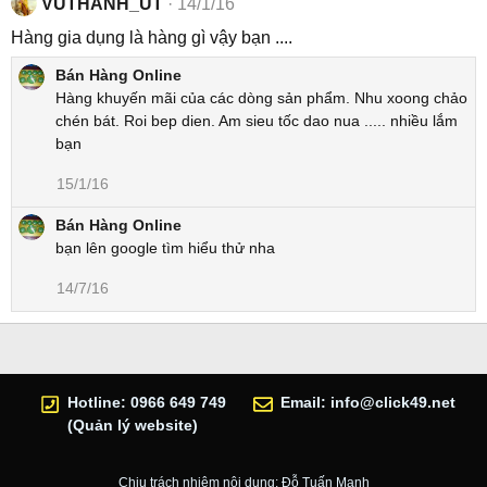
VUTHANH_UT
14/1/16
Hàng gia dụng là hàng gì vậy bạn ....
Bán Hàng Online
Hàng khuyến mãi của các dòng sản phẩm. Nhu xoong chảo
chén bát. Roi bep dien. Am sieu tốc dao nua ..... nhiều lắm
bạn
15/1/16
Bán Hàng Online
bạn lên google tìm hiểu thử nha
14/7/16
Hotline: 0966 649 749
Email:
info@click49.net
(Quản lý website)
Chịu trách nhiệm nội dung: Đỗ Tuấn Mạnh