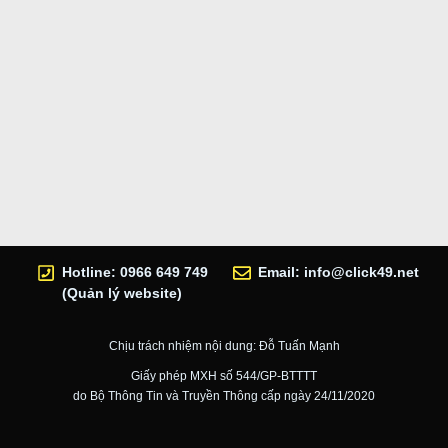
Hotline: 0966 649 749
Email:
info@click49.net
(Quản lý website)
Chịu trách nhiệm nội dung: Đỗ Tuấn Mạnh
Giấy phép MXH số 544/GP-BTTTT
do Bộ Thông Tin và Truyền Thông cấp ngày 24/11/2020