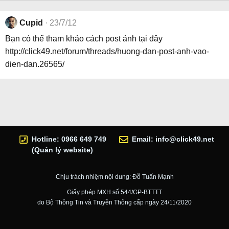
Cupid
23/7/12
Bạn có thể tham khảo cách post ảnh tại đây
http://click49.net/forum/threads/huong-dan-post-anh-vao-
dien-dan.26565/
Hotline: 0966 649 749
Email:
info@click49.net
(Quản lý website)
Chịu trách nhiệm nội dung: Đỗ Tuấn Mạnh
Giấy phép MXH số 544/GP-BTTTT
do Bộ Thông Tin và Truyền Thông cấp ngày 24/11/2020