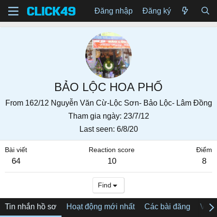
Đăng nhập
Đăng ký
BẢO LỘC HOA PHỐ
From
162/12 Nguyễn Văn Cừ-Lộc Sơn- Bảo Lộc- Lâm Đồng
Tham gia ngày
23/7/12
Last seen
6/8/20
Bài viết
Reaction score
Điểm
64
10
8
Find
Tin nhắn hồ sơ
Hoạt động mới nhất
Các bài đăng
Về tô