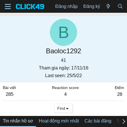
Đăng nhập
Đăng ký
B
Baoloc1292
41
Tham gia ngày
17/11/16
Last seen
25/5/22
Bài viết
Reaction score
Điểm
285
4
28
Find
Tin nhắn hồ sơ
Hoạt động mới nhất
Các bài đăng
Về tô