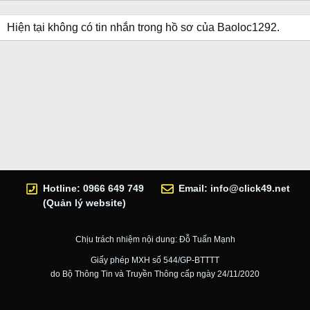
Hiện tại không có tin nhắn trong hồ sơ của Baoloc1292.
Hotline: 0966 649 749
Email:
info@click49.net
(Quản lý website)
Chịu trách nhiệm nội dung: Đỗ Tuấn Mạnh
Giấy phép MXH số 544/GP-BTTTT
do Bộ Thông Tin và Truyền Thông cấp ngày 24/11/2020