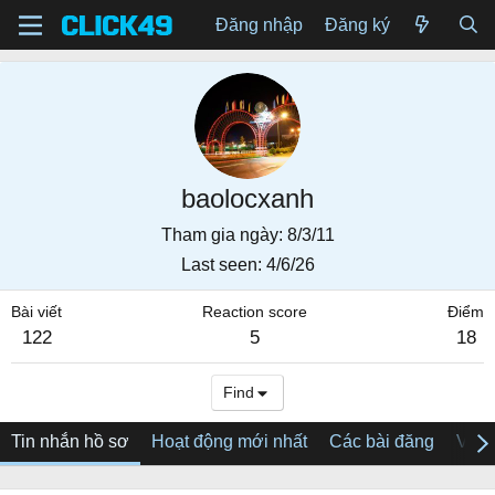
Đăng nhập
Đăng ký
baolocxanh
Tham gia ngày
8/3/11
Last seen
4/6/26
Bài viết
Reaction score
Điểm
122
5
18
Find
Tin nhắn hồ sơ
Hoạt động mới nhất
Các bài đăng
Về tô