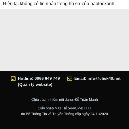
Hiện tại không có tin nhắn trong hồ sơ của baolocxanh.
Hotline: 0966 649 749
Email:
info@click49.net
(Quản lý website)
Chịu trách nhiệm nội dung: Đỗ Tuấn Mạnh
Giấy phép MXH số 544/GP-BTTTT
do Bộ Thông Tin và Truyền Thông cấp ngày 24/11/2020