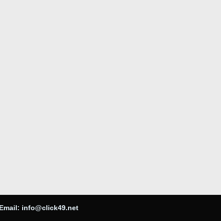
Email:
info@click49.net