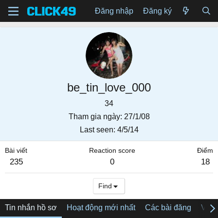
Đăng nhập
Đăng ký
be_tin_love_000
34
Tham gia ngày
27/1/08
Last seen
4/5/14
Bài viết
Reaction score
Điểm
235
0
18
Find
Tin nhắn hồ sơ
Hoạt động mới nhất
Các bài đăng
Về tô