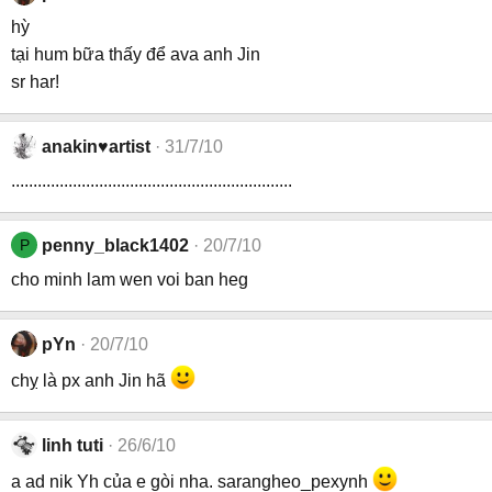
hỳ
tại hum bữa thấy để ava anh Jin
sr har!
anakin♥artist
31/7/10
................................................................
P
penny_black1402
20/7/10
cho minh lam wen voi ban heg
pYn
20/7/10
chỵ là px anh Jin hã
linh tuti
26/6/10
a ad nik Yh của e gòi nha. sarangheo_pexynh