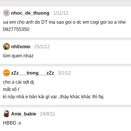
N
nhoc_de_thuong
1/11/12
ua em cho anh do DT ma sao goi o dc em cogi goi so a nhe
0927755350
nh0xmio
25/1/12
lùm quen nhaz
zZz___trong___zZz
3/1/12
cho a cái sdt dj
mất số r`
kì này nhà e bán kái gì vại ..tháy khác khác thì faj
Anie_babie
24/8/11
HBBD :x