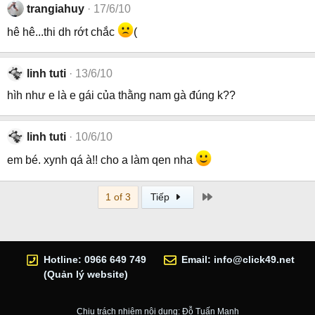
trangiahuy
17/6/10
hê hê...thi dh rớt chắc
(
linh tuti
13/6/10
hìh như e là e gái của thằng nam gà đúng k??
linh tuti
10/6/10
em bé. xynh qá à!! cho a làm qen nha
Last
1 of 3
Tiếp
Hotline: 0966 649 749
Email:
info@click49.net
(Quản lý website)
Chịu trách nhiệm nội dung: Đỗ Tuấn Mạnh