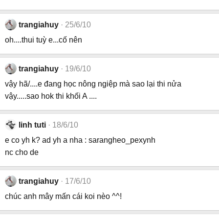
trangiahuy
25/6/10
oh....thui tuỳ e...cố nên
trangiahuy
19/6/10
vậy hã/....e đang học nông ngiệp mà sao lại thi nửa
vậy.....sao hok thi khối A ....
linh tuti
18/6/10
e co yh k? ad yh a nha : sarangheo_pexynh
nc cho de
trangiahuy
17/6/10
chúc anh mây mấn cái koi nèo ^^!