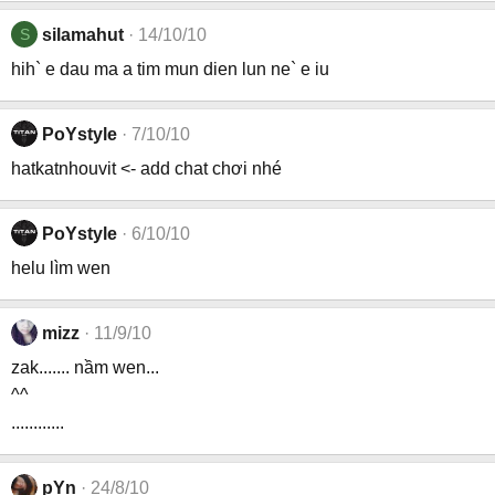
S
silamahut
14/10/10
hih` e dau ma a tim mun dien lun ne` e iu
PoYstyle
7/10/10
hatkatnhouvit <- add chat chơi nhé
PoYstyle
6/10/10
helu lìm wen
mizz
11/9/10
zak....... nầm wen...
^^
............
pYn
24/8/10