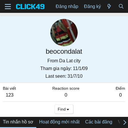
Đăng nhập
Đăng ký
beocondalat
From
Da Lat city
Tham gia ngày
11/1/09
Last seen
31/7/10
Bài viết
Reaction score
Điểm
123
0
0
Find
Tin nhắn hồ sơ
Hoạt động mới nhất
Các bài đăng
Về tô