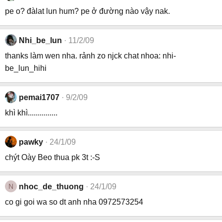
pe o? đàlat lun hum? pe ở đường nào vậy nak.
Nhi_be_lun
11/2/09
thanks làm wen nha. rảnh zo njck chat nhoa: nhi-
be_lun_hihi
pemai1707
9/2/09
khì khì...............
pawky
24/1/09
chýt Oày Beo thua pk 3t :-S
N
nhoc_de_thuong
24/1/09
co gi goi wa so dt anh nha 0972573254