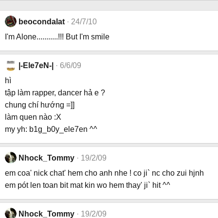
beocondalat
24/7/10
I'm Alone...........!!! But I'm smile
|-Ele7eN-|
6/6/09
hì
tập làm rapper, dancer hả e ?
chung chí hướng =]]
làm quen nào :X
my yh: b1g_b0y_ele7en ^^
Nhock_Tommy
19/2/09
em coa' nick chat' hem cho anh nhe ! co ji` nc cho zui hjnh
em pót len toan bit mat kin wo hem thay' ji` hit ^^
Nhock_Tommy
19/2/09