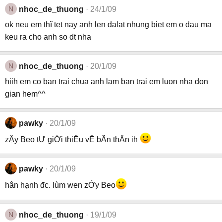
N
nhoc_de_thuong
24/1/09
ok neu em thĩ tet nay anh len dalat nhung biet em o dau ma
keu ra cho anh so dt nha
N
nhoc_de_thuong
20/1/09
hiih em co ban trai chua ạnh lam ban trai em luon nha don
gian hem^^
pawky
20/1/09
zẬy Beo tỰ giỚi thiỆu vỀ bÃn thÂn ih
pawky
20/1/09
hân hạnh đc. lùm wen zỚy Beo
N
nhoc_de_thuong
19/1/09