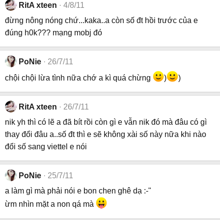
RitA xteen
4/8/11
đừng nông nóng chứ...kaka..a còn số đt hồi trước của e
đúng h0k??? mạng mobj đó
PoNie
26/7/11
chội chội lừa tình nữa chớ a kì quá chừng
)
)
RitA xteen
26/7/11
nik yh thì có lẽ a đã bít rồi còn gì e vẫn nik đó mà đâu có gì
thay đổi đâu a..số đt thì e sẽ không xài số này nữa khi nào
đổi số sang viettel e nói
PoNie
25/7/11
a làm gì mà phải nói e bon chen ghê dạ :-"
ừm nhìn mặt a non qá mà