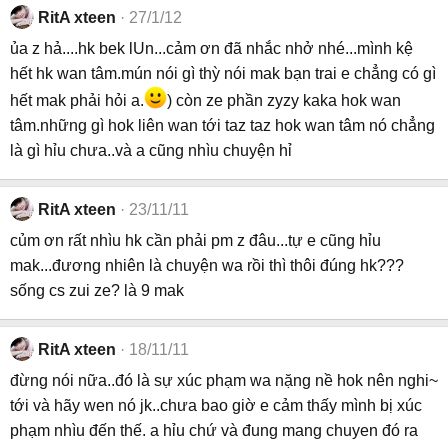
RitA xteen
27/1/12
ủa z hả....hk bek lUn...cảm ơn đã nhắc nhở nhé...mình kệ
hết hk wan tâm.mún nói gì thỳ nói mak bạn trai e chẳng có gì
hết mak phải hỏi a.
) còn ze phần zyzy kaka hok wan
tâm.những gì hok liên wan tới taz taz hok wan tâm nó chẳng
là gì hỉu chưa..và a cũng nhìu chuyện hỉ
RitA xteen
23/11/11
củm ơn rất nhìu hk cần phải pm z đâu...tự e cũng hỉu
mak...đương nhiên là chuyện wa rồi thì thôi đúng hk???
sống cs zui ze? là 9 mak
RitA xteen
18/11/11
đừng nói nữa..đó là sự xúc phạm wa nặng nề hok nên nghi~
tới và hãy wen nó jk..chưa bao giờ e cảm thấy mình bị xúc
phạm nhìu đến thế. a hỉu chứ và đung mang chuyen đó ra