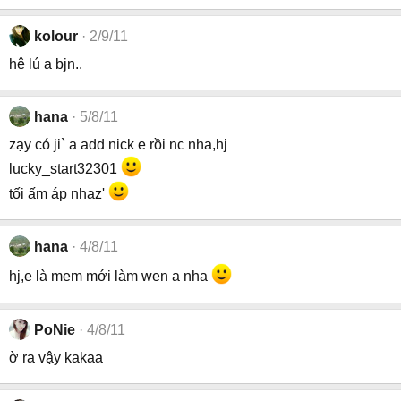
kolour
2/9/11
hê lú a bjn..
hana
5/8/11
zạy có ji` a add nick e rồi nc nha,hj
lucky_start32301
tối ấm áp nhaz'
hana
4/8/11
hj,e là mem mới làm wen a nha
PoNie
4/8/11
ờ ra vậy kakaa