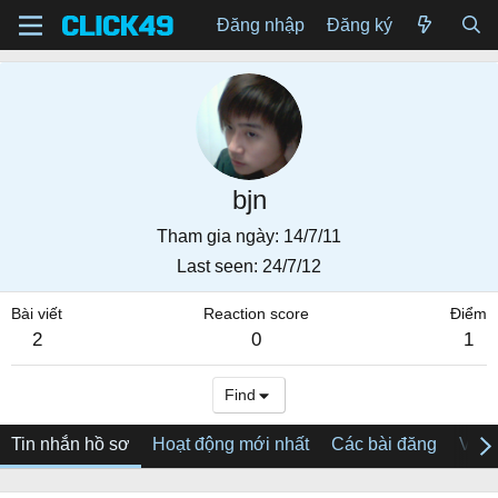
Đăng nhập
Đăng ký
bjn
Tham gia ngày
14/7/11
Last seen
24/7/12
Bài viết
Reaction score
Điểm
2
0
1
Find
Tin nhắn hồ sơ
Hoạt động mới nhất
Các bài đăng
Về tô