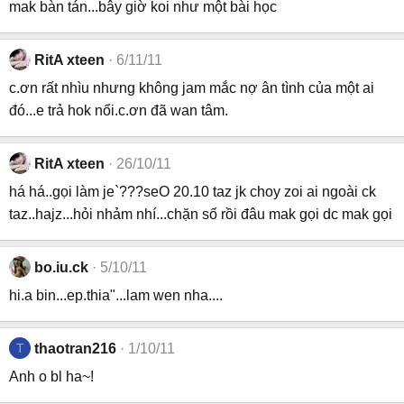
mak bàn tán...bây giờ koi như một bài học
RitA xteen
6/11/11
c.ơn rất nhìu nhưng không jam mắc nợ ân tình của một ai
đó...e trả hok nổi.c.ơn đã wan tâm.
RitA xteen
26/10/11
há há..gọi làm je`???seO 20.10 taz jk choy zoi ai ngoài ck
taz..hajz...hỏi nhảm nhí...chặn số rồi đâu mak gọi dc mak gọi
bo.iu.ck
5/10/11
hi.a bin...ep.thia"...lam wen nha....
T
thaotran216
1/10/11
Anh o bl ha~!