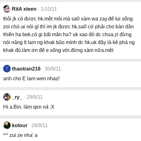
RitA xteen
1/10/11
thôi jk có được hk.mệt mỏi.mà sa0 xàm wa zay.để tui sống
zoi chứ.ai nói gì thì im jk được hk.sa0 cứ phải cho bàn dân
thiên hạ bek.có gi bất mãn ha? uk xạo đó dc chua.zi đừng
nói năng lt lam ng khak bũo mình dc hk.uk đây là kẻ phá ng
khak đó.làm ơn để e sống với.đừng xàm nữa.mệt
T
thaotran216
30/9/11
anh cho E lam wen nhaz!
_ry_
29/9/11
Hi a.Bin. làm qen ná :X
kolour
26/9/11
^^ zui ze nha' a