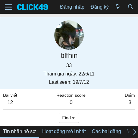
Đăng nhập
Đăng ký
blfhin
33
Tham gia ngày
22/6/11
Last seen
19/7/12
Bài viết
Reaction score
Điểm
12
0
3
Find
Tin nhắn hồ sơ
Hoạt động mới nhất
Các bài đăng
Về tô