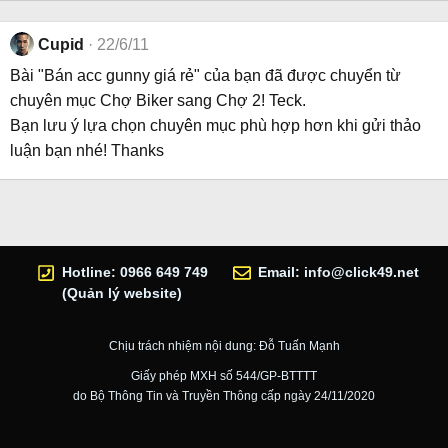
Cupid
22/6/11
Bài "Bán acc gunny giá rẻ" của bạn đã được chuyển từ
chuyên mục Chợ Biker sang Chợ 2! Teck.
Bạn lưu ý lựa chọn chuyên mục phù hợp hơn khi gửi thảo
luận bạn nhé! Thanks
Hotline: 0966 649 749
Email:
info@click49.net
(Quản lý website)
Chịu trách nhiệm nội dung: Đỗ Tuấn Mạnh
Giấy phép MXH số 544/GP-BTTTT
do Bộ Thông Tin và Truyền Thông cấp ngày 24/11/2020